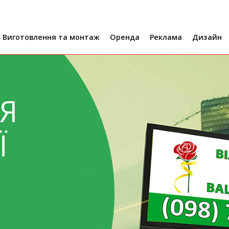
Виготовлення та монтаж
Оренда
Реклама
Дизайн
готовлення рекламних щитів
Оренда білбордів
Рекламні носії
Дизайн банер
готовлення беклайтів
Оренда беклайтів
Реклама в метро
готовлення сіті форматів
Оренда скроллерів
Реклама на трамваї
Я
готовлення скроллерів
Оренда призматронів
Реклама в аеропорту
нтаж реклами
Оренда двосторонніх білбордів
Реклама на автобусах
Ї
нтаж банерів
Реклама на транспорті
Реклама на тролейбусі