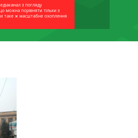
едіаканал з погляду
 що можна порівняти тільки з
ати таке ж масштабне охоплення