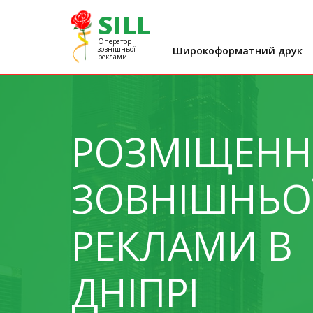
SILL
Оператор
зовнішньої
Широкоформатний друк
реклами
Друк постерів
Ви
Друк банерів
Ви
Друк білбордів
Ви
РОЗМІЩЕНН
Друк на папері
Ви
Друк сітілайтів
Мо
ЗОВНІШНЬО
Друк на плівці Oracal
Мо
Друк на самоклеючій плівці
РЕКЛАМИ В
ДНІПРІ