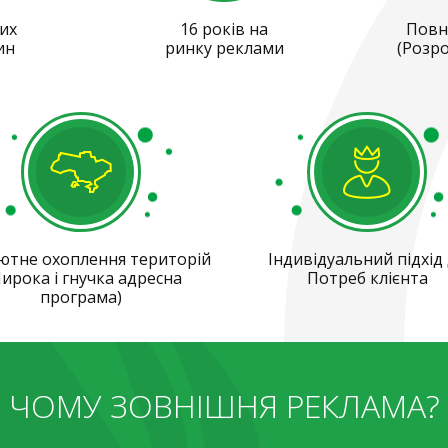
их
16 років на
Повн
ин
ринку реклами
(Розро
ютне охоплення територій
Індивідуальний підхід
ирока і гнучка адресна
Потреб клієнта
програма)
ЧОМУ ЗОВНІШНЯ РЕКЛАМА?