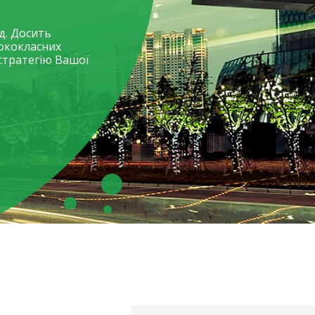
д. Досить
ококласних
стратегію Вашої