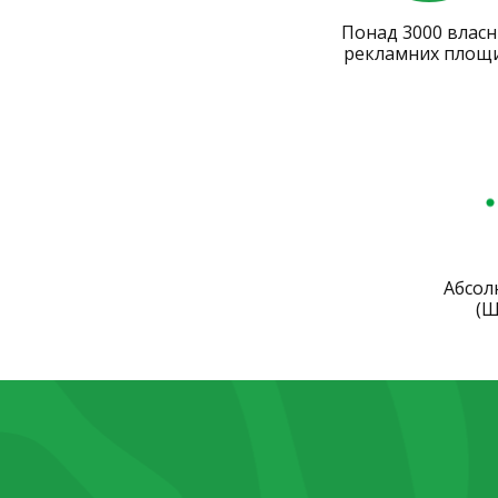
Понад 3000 власн
рекламних площ
Абсол
(Ш