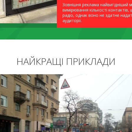
Зовнішня реклама найвигідніший м
вимірювання кількості контактів,
радіо, однак воно не здатне над
аудиторії.
НАЙКРАЩІ ПРИКЛАДИ