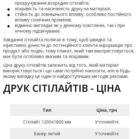
прокручування всередині сітілайта;
яскравість та насиченість друку на матеріалі;
стійкість до зовнішнього впливу, особливо постійного
впливу сонячних променів;
відмінно виглядає як у денному освітленні, так і при
нічному підсвічуванні.
Завдання сітілайта полягає в тому, щоб швидко та
ефективно донести до потенційного клієнта інформацію про
продукт або подію, тому плакат, який там використовується,
має бути особливо якісним та яскравим.
Ціна друку сітілайтів залежить від того, який матеріал
використовується і що саме потрібно наносити, але в будь-
якому випадку це один із найдоступніших методів реклами.
ДРУК СІТІЛАЙТІВ - ЦІНА
Тип
Ціна, грн
Сітілайт 1200х1800 мм
Уточнюйте
Банер литий
Уточнюйте