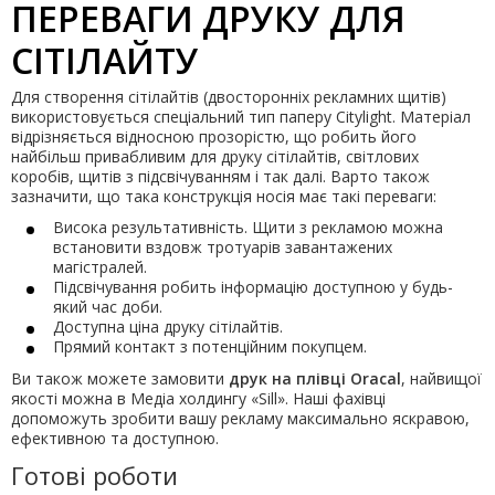
ПЕРЕВАГИ ДРУКУ ДЛЯ
СІТІЛАЙТУ
Для створення сітілайтів (двосторонніх рекламних щитів)
використовується спеціальний тип паперу Citylight. Матеріал
відрізняється відносною прозорістю, що робить його
найбільш привабливим для друку сітілайтів, світлових
коробів, щитів з підсвічуванням і так далі. Варто також
зазначити, що така конструкція носія має такі переваги:
Висока результативність. Щити з рекламою можна
встановити вздовж тротуарів завантажених
магістралей.
Підсвічування робить інформацію доступною у будь-
який час доби.
Доступна ціна друку сітілайтів.
Прямий контакт з потенційним покупцем.
Ви також можете замовити
друк на плівці Oracal
, найвищої
якості можна в Медіа холдингу «Sill». Наші фахівці
допоможуть зробити вашу рекламу максимально яскравою,
ефективною та доступною.
Готові роботи