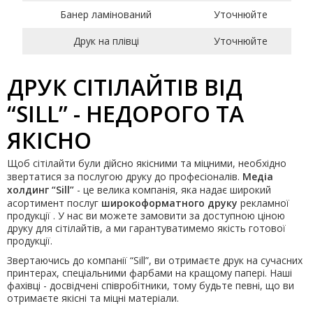
Банер ламінований
Уточнюйте
Друк на плівці
Уточнюйте
ДРУК СІТІЛАЙТІВ ВІД
“SILL” - НЕДОРОГО ТА
ЯКІСНО
Щоб сітілайти були дійсно якісними та міцними, необхідно
звертатися за послугою друку до професіоналів.
Медіа
холдинг “Sill”
- це велика компанія, яка надає широкий
асортимент послуг
широкоформатного друку
рекламної
продукції . У нас ви можете замовити за доступною ціною
друку для сітілайтів, а ми гарантуватимемо якість готової
продукції.
Звертаючись до компанії “Sill”, ви отримаєте друк на сучасних
принтерах, спеціальними фарбами на кращому папері. Наші
фахівці - досвідчені співробітники, тому будьте певні, що ви
отримаєте якісні та міцні матеріали.