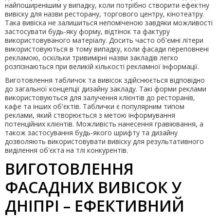
найпоширенішим у випадку, коли потрібно створити ефектну
вивіску для назви ресторану, торгового центру, кінотеатру.
Така вивіска не залишиться непоміченою завдяки можливості
застосувати будь-яку форму, відтінок та фактуру
використовуваного матеріалу. Досить часто об'ємні літери
використовуються в тому випадку, коли фасади переповнені
рекламою, оскільки тривимірні назви закладів легко
розпізнаються при великій кількості рекламної інформації.
Виготовлення табличок та вивісок здійснюється відповідно
до загальної концепції дизайну закладу. Такі форми реклами
використовуються для залучення клієнтів до ресторанів,
кафе та інших об'єктів. Таблички є популярним типом
реклами, який створюється з метою інформування
потенційних клієнтів. Можливість нанесення гравіювання, а
також застосування будь-якого шрифту та дизайну
дозволяють використовувати вивіску для результативного
виділення об'єкта на тлі конкурентів.
ВИГОТОВЛЕННЯ
ФАСАДНИХ ВИВІСОК У
ДНІПРІ – ЕФЕКТИВНИЙ