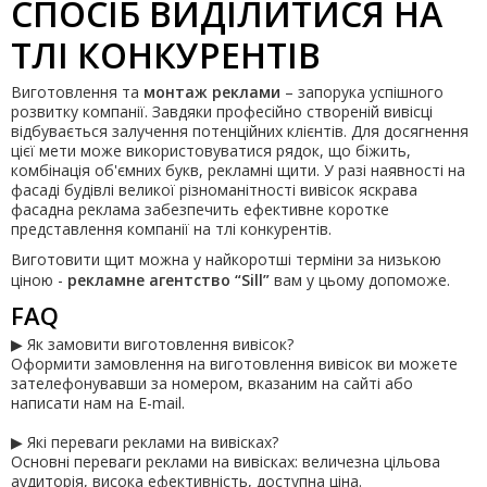
СПОСІБ ВИДІЛИТИСЯ НА
ТЛІ КОНКУРЕНТІВ
Виготовлення та
монтаж реклами
– запорука успішного
розвитку компанії. Завдяки професійно створеній вивісці
відбувається залучення потенційних клієнтів. Для досягнення
цієї мети може використовуватися рядок, що біжить,
комбінація об'ємних букв, рекламні щити. У разі наявності на
фасаді будівлі великої різноманітності вивісок яскрава
фасадна реклама забезпечить ефективне коротке
представлення компанії на тлі конкурентів.
Виготовити щит можна у найкоротші терміни за низькою
ціною -
рекламне агентство “Sill”
вам у цьому допоможе.
FAQ
▶ Як замовити виготовлення вивісок?
Оформити замовлення на виготовлення вивісок ви можете
зателефонувавши за номером, вказаним на сайті або
написати нам на E-mail.
▶ Які переваги реклами на вивісках?
Основні переваги реклами на вивісках: величезна цільова
аудиторія, висока ефективність, доступна ціна.