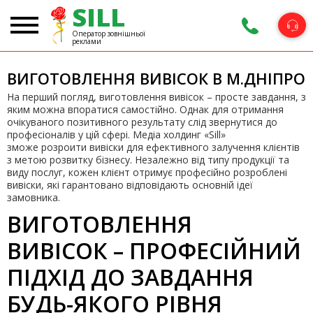
SILL
Оператор зовнішньої
реклами
ВИГОТОВЛЕННЯ ВИВІСОК В М.ДНІПРО
На перший погляд, виготовлення вивісок – просте завдання, з
яким можна впоратися самостійно. Однак для отримання
очікуваного позитивного результату слід звернутися до
професіоналів у цій сфері. Медіа холдинг «Sill»
зможе розроити вивіски для ефективного залучення клієнтів
з метою розвитку бізнесу. Незалежно від типу продукції та
виду послуг, кожен клієнт отримує професійно розроблені
вивіски, які гарантовано відповідають основній ідеї
замовника.
ВИГОТОВЛЕННЯ
ВИВІСОК – ПРОФЕСІЙНИЙ
ПІДХІД ДО ЗАВДАННЯ
БУДЬ-ЯКОГО РІВНЯ